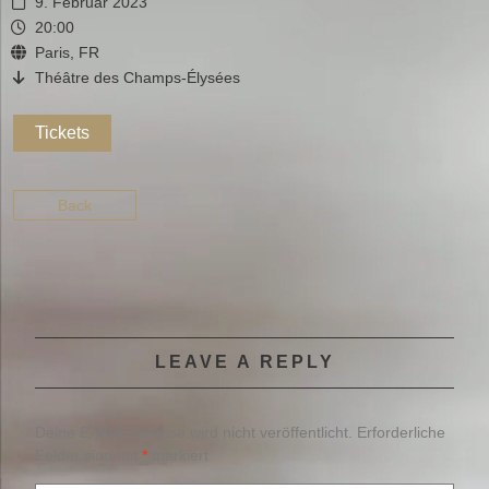
9. Februar 2023
20:00
Paris, FR
Théâtre des Champs-Élysées
Tickets
Back
LEAVE A REPLY
Deine E-Mail-Adresse wird nicht veröffentlicht.
Erforderliche
Felder sind mit
*
markiert