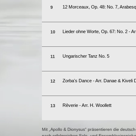
12 Morceaux, Op. 48: No. 7, Arabes
Lieder ohne Worte, Op. 67: No. 2 - A
Ungarischer Tanz No. 5
Zorba's Dance - Arr. Danae & Kiveli
Rêverie - Arr. H. Woollett
Mit „Apollo & Dionysus“ präsentieren die deutsc
nach erfolgreichen Solo- und Ensembleeinspiel