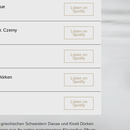
que
Listen on
Spotify
rr. Czerny
Listen on
Spotify
Listen on
Spotify
 Dörken
Listen on
Spotify
Listen on
Spotify
h-griechischen Schwestern Danae und Kiveli Dörken
ungen nun ihr erstes gemeinsames Klavierduo-Album: