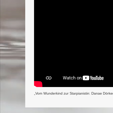
„Vom Wunderkind zur Starpianistin: Danae Dörke