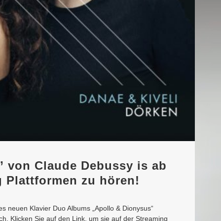
” von Claude Debussy is ab
g Plattformen zu hören!
es neuen Klavier Duo Albums „Apollo & Dionysus“
lich. Klicken Sie auf den Link, um sie auf der Streaming