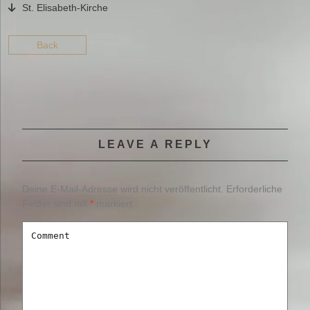
St. Elisabeth-Kirche
Back
LEAVE A REPLY
Deine E-Mail-Adresse wird nicht veröffentlicht.
Erforderliche
Felder sind mit
*
markiert