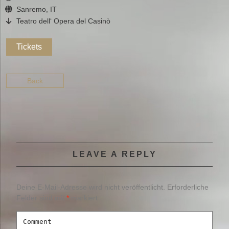
Sanremo, IT
Teatro dell‘ Opera del Casinò
Tickets
Back
LEAVE A REPLY
Deine E-Mail-Adresse wird nicht veröffentlicht.
Erforderliche
Felder sind mit
*
markiert