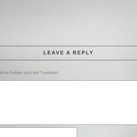
LEAVE A REPLY
liche Felder sind mit
*
markiert