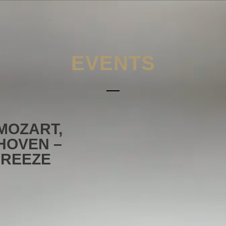
EVENTS
MOZART,
HOVEN –
BREEZE