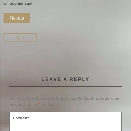
Sophiensaal
Tickets
Back
LEAVE A REPLY
Deine E-Mail-Adresse wird nicht veröffentlicht.
Erforderliche
Felder sind mit
*
markiert