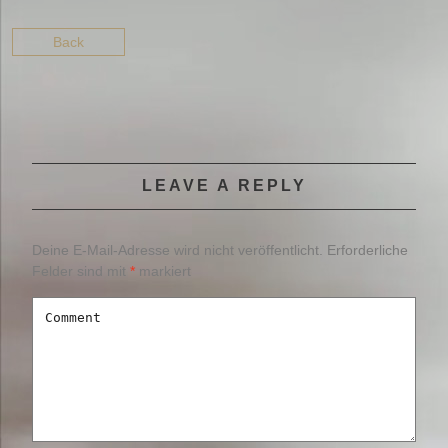
Back
LEAVE A REPLY
Deine E-Mail-Adresse wird nicht veröffentlicht.
Erforderliche
Felder sind mit
*
markiert