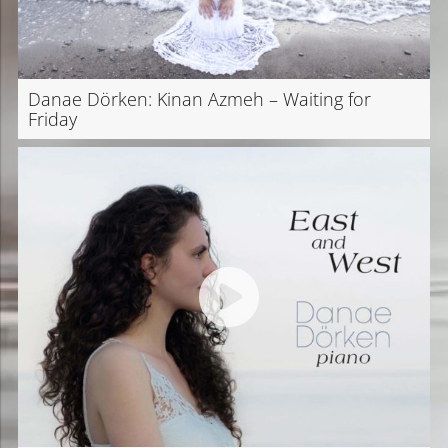
Danae Dörken: Kinan Azmeh – Waiting for
Friday